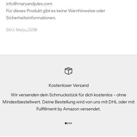
info@maryandjules.com
Für dieses Produkt gibt es keine Warnhinweise oder
Sicherheitsinformationen.
SKU: Marju_0239
Kostenloser Versand
Wir versenden dein Schmuckstück für dich kostenlos - ohne
Mindestbestellwert. Deine Bestellung wird von uns mit DHL oder mit
Fulfillment by Amazon versendet.
Gehe zu Element 1
Gehe zu Element 2
Gehe zu Element 3
Gehe zu Element 4